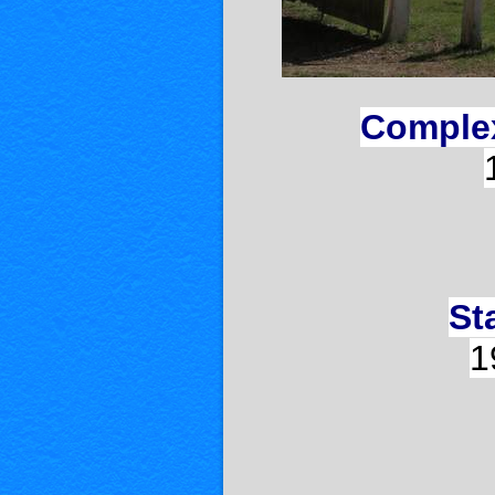
Complex
St
1